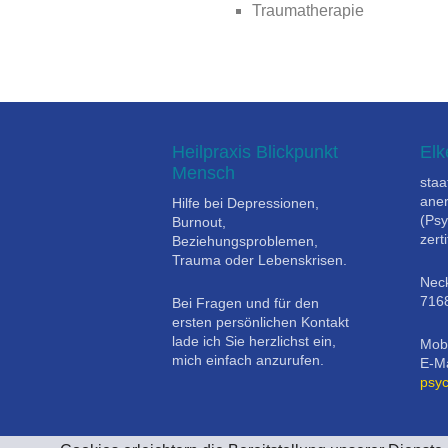
Traumatherapie
Heilpraxis Blickpunkt
Elk
Mensch
staa
aner
Hilfe bei Depressionen,
(Psy
Burnout,
zert
Beziehungsproblemen,
Trauma oder Lebenskrisen.
Neck
716
Bei Fragen und für den
ersten persönlichen Kontakt
lade ich Sie herzlichst ein,
Mobi
mich einfach anzurufen.
E-Ma
psy