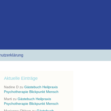
Suchen
hutzerklärung
nach:
Aktuelle Einträge
Nadine D
zu
Gästebuch Heilpraxis
Psychotherapie Blickpunkt Mensch
Marti
zu
Gästebuch Heilpraxis
Psychotherapie Blickpunkt Mensch
Marianne Ohlsen
zu
Gästebuch