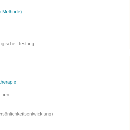
Therapie bei Burnout
m Methode)
Therapie bei Trauma
logischer Testung
therapie
ächen
rsönlichkeitsentwicklung)