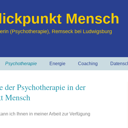
Blickpunkt Mensch
tikerin (Psychotherapie), Remseck bei Ludwigsburg
Psychotherapie
Energie
Coaching
Datensc
Meine Arbeitsweise
Gefühlsarbeit
 der Psychotherapie in der
Warum
CQM (Chinesische
kt Mensch
Psychotherapie
Quantummethode)
Therapiemethoden
Quantenheilung
nn ich Ihnen in meiner Arbeit zur Verfügung
Therapie bei
Depression