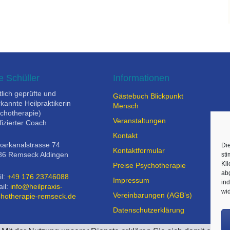
e Schüller
Informationen
tlich geprüfte und
Gästebuch Blickpunkt
kannte Heilpraktikerin
Mensch
chotherapie)
Veranstaltungen
ifizierter Coach
Kontakt
arkanalstrasse 74
Die
Kontaktformular
86 Remseck Aldingen
st
Kli
Preise Psychotherapie
ab
l:
+49 176 23746088
Impressum
ind
il:
info@heilpraxis-
wid
Vereinbarungen (AGB’s)
chotherapie-remseck.de
Datenschutzerklärung