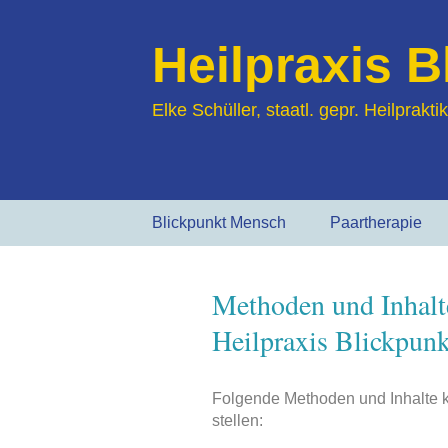
Heilpraxis 
Elke Schüller, staatl. gepr. Heilprak
Zum
Blickpunkt Mensch
Paartherapie
Inhalt
springen
Hilfe bei…
Methoden und Inhalte
Über mich
Heilpraxis Blickpun
Folgende Methoden und Inhalte ka
stellen: