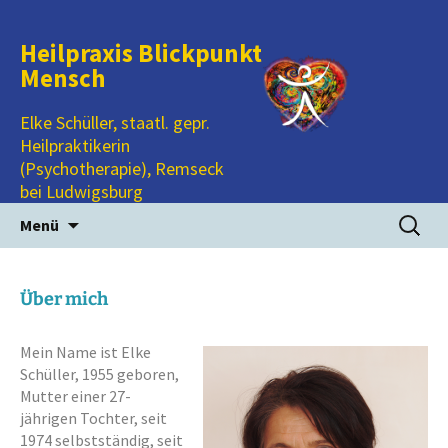
Heilpraxis Blickpunkt
Mensch
Elke Schüller, staatl. gepr.
Heilpraktikerin
(Psychotherapie), Remseck
bei Ludwigsburg
Zum
Suchen
Menü
Inhalt
nach:
springen
Über mich
Mein Name ist Elke
Schüller, 1955 geboren,
Mutter einer 27-
jährigen Tochter, seit
1974 selbstständig, seit