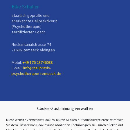
Elke Schüller
staatlich geprüfte und
anerkannte Heilpraktikerin
(Psychotherapie)
zertifizierter Coach
Neckarkanalstrasse 74
71686 Remseck Aldingen
Mobil:
+49 176 23746088
E-Mail:
info@heilpraxis-
psychotherapie-remseck.de
Informationen
Cookie-Zustimmung verwalten
Gästebuch Blickpunkt Mensch
Diese Website verwendet Cookies. Durch Klicken auf "Alle akzeptieren" stimmen
Veranstaltungen
Sie dem Einsatz von Cookies und ähnlichen Technologien zu. Durch Klicken auf