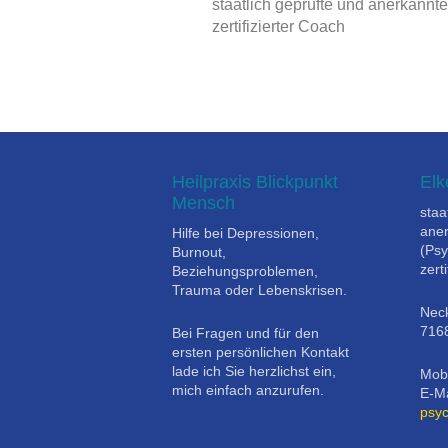
staatlich geprüfte und anerkannte
zertifizierter Coach
Heilpraxis Blickpunkt
Elk
Mensch
staa
aner
Hilfe bei Depressionen,
(Psy
Burnout,
zert
Beziehungsproblemen,
Trauma oder Lebenskrisen.
Neck
716
Bei Fragen und für den
ersten persönlichen Kontakt
lade ich Sie herzlichst ein,
Mobi
mich einfach anzurufen.
E-Ma
psy