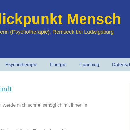
Blickpunkt Mensch
tikerin (Psychotherapie), Remseck bei Ludwigsburg
Psychotherapie
Energie
Coaching
Datensc
Meine Arbeitsweise
Gefühlsarbeit
andt
Warum
CQM (Chinesische
Psychotherapie
Quantummethode)
ch werde mich schnellstmöglich mit Ihnen in
Therapiemethoden
Quantenheilung
Therapie bei
Depression