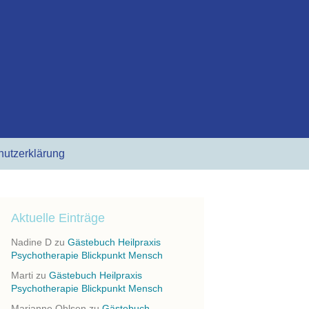
Suchen
hutzerklärung
nach:
Aktuelle Einträge
Nadine D
zu
Gästebuch Heilpraxis
Psychotherapie Blickpunkt Mensch
Marti
zu
Gästebuch Heilpraxis
Psychotherapie Blickpunkt Mensch
Marianne Ohlsen
zu
Gästebuch