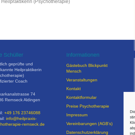
 Heilpraktikerin (Psychotherapie)
Therapie bei Burnout
Therapie bei Trauma
e Schüller
Informationen
tlich geprüfte und
Gästebuch Blickpunkt
kannte Heilpraktikerin
Mensch
chotherapie)
Veranstaltungen
ifizierter Coach
Kontakt
arkanalstrasse 74
Kontaktformular
86 Remseck Aldingen
Preise Psychotherapie
Die
l:
+49 176 23746088
Impressum
st
il:
info@heilpraxis-
Kli
Vereinbarungen (AGB’s)
chotherapie-remseck.de
ab
Datenschutzerklärung
ind