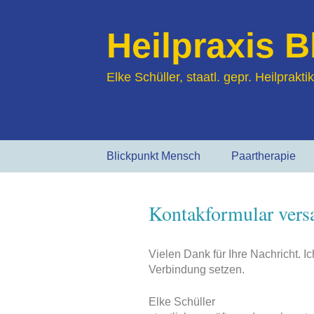
Heilpraxis 
Elke Schüller, staatl. gepr. Heilprak
Zum
Blickpunkt Mensch
Paartherapie
Inhalt
springen
Hilfe bei…
Kontakformular vers
Über mich
Vielen Dank für Ihre Nachricht. I
Verbindung setzen.
Elke Schüller